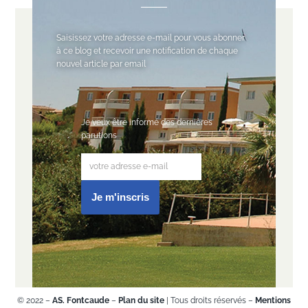
Saisissez votre adresse e-mail pour vous abonner
à ce blog et recevoir une notification de chaque
nouvel article par email
Je veux être informé des dernières
parutions
© 2022 –
AS. Fontcaude
–
Plan du site
| Tous droits réservés –
Mentions