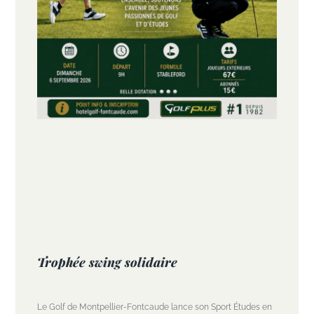
Trophée swing solidaire
Le Golf de Montpellier-Fontcaude lance son Sport Études en