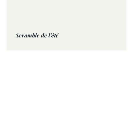
Scramble de l’été
Inscrivez vous ici
VOIR
Abonnez-vous à ce blog par
e-mail