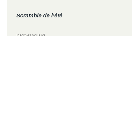
Scramble de l’été
Inscrivez vous ici
VOIR
Abonnez-vous à ce blog
par e-mail
Saisissez votre adresse e-mail pour vous abonner à
ce blog et recevoir une notification de chaque
nouvel article par email